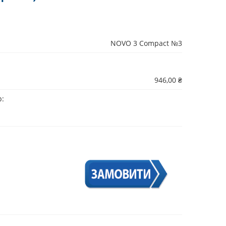
NOVO 3 Compact №3
946,00 ₴
р: