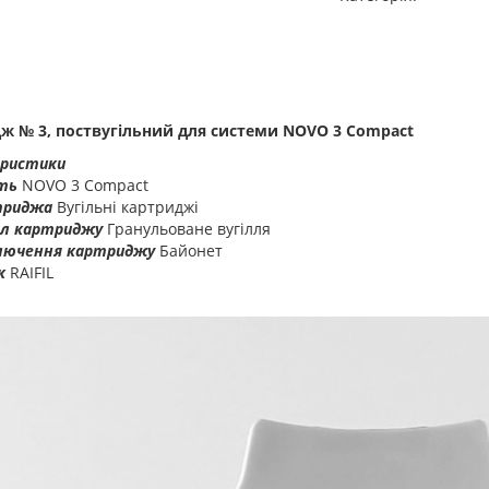
ж № 3, поствугільний для системи NOVO 3 Compact
ристики
сть
NOVO 3 Compact
триджа
Вугільні картриджі
л картриджу
Гранульоване вугілля
ключення картриджу
Байонет
к
RAIFIL