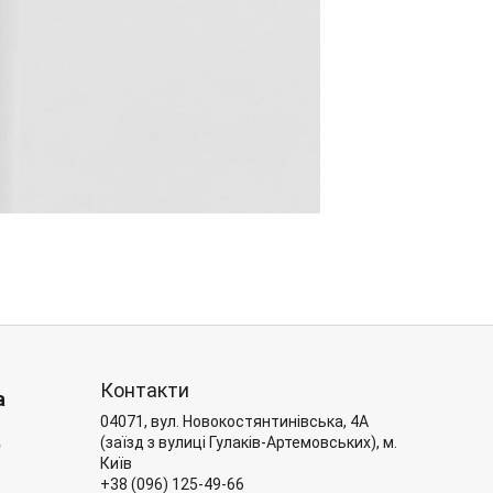
Контакти
а
04071, вул. Новокостянтинівська, 4А
6
(заїзд з вулиці Гулаків-Артемовських), м.
Київ
+38 (096) 125-49-66