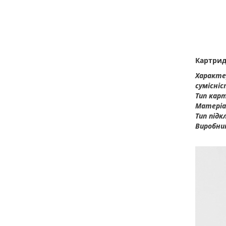
Картрид
Характе
сумісні
Тип кар
Матеріа
Тип під
Виробни