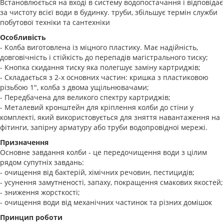
Встановлюється на вході в систему водопостачання і відповідає
за чистоту всієї води в будинку. труби, збільшує термін служби
побутової техніки та сантехніки
Особливість
- Колба виготовлена із міцного пластику. Має надійність,
довговічність і стійкість до перепадів магістрального тиску;
- Кнопка скидання тиску яка полегшує заміну картриджів;
- Складається з 2-х основних частин: кришка з пластиковою
різьбою 1", колба з двома ущільнювачами;
- Передбачена для великого спектру картриджів;
- Металевий кронштейн для кріплення колби до стіни у
комплекті, який використовується для зняття навантаження на
фітинги, запірну арматуру або труби водопровідної мережі.
Призначення
Основне завдання колби - це передочищення води з цілим
рядом супутніх завдань:
- очищення від бактерій, хімічних речовин, пестицидів;
- усунення замутненості, запаху, покращення смакових якостей;
- зниження жорсткості;
- очищення води від механічних частинок та різних домішок
Принцип роботи