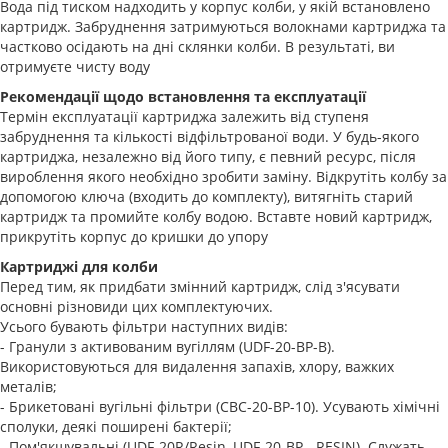
Вода під тиском надходить у корпус колби, у якій встановлено
картридж. Забруднення затримуються волокнами картриджа та
частково осідають на дні склянки колби. В результаті, ви
отримуєте чисту воду
Рекомендації щодо встановлення та експлуатації
Термін експлуатації картриджа залежить від ступеня
забруднення та кількості відфільтрованої води. У будь-якого
картриджа, незалежно від його типу, є певний ресурс, після
вироблення якого необхідно зробити заміну. Відкрутіть колбу за
допомогою ключа (входить до комплекту), витягніть старий
картридж та промийте колбу водою. Вставте новий картридж,
прикрутіть корпус до кришки до упору
Картриджі для колби
Перед тим, як придбати змінний картридж, слід з'ясувати
основні різновиди цих комплектуючих.
Усього бувають фільтри наступних видів:
- Гранули з активованим вугіллям (UDF-20-BP-B).
Використовуються для видалення запахів, хлору, важких
металів;
- Брикетовані вугільні фільтри (CBC-20-BP-10). Усувають хімічні
сполуки, деякі поширені бактерії;
- Пом'якшувальні (UDF-20R/Resin, UDF-20-BP - RESIN). Служать