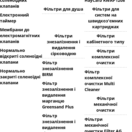
соленоїдних
HayCarb RWAP1208
клапанів
Фільтри для душа
Фільтри для
Електронний
систем на
таймер
швидкоз'ємних
картриджах
Мембрани до
електромагнітних
Фільтри
Фільтри
клапанів
знезалізнення і
кабінетного типу
видалення
Нормально
Фільтри
сірководню
відкриті соленоїдні
комплексної
клапани
Фільтр
очистки
знезалізнення
Нормально
Фільтр
BIRM
закриті соленоїдні
комплексної
клапани
Фільтр
очистки Multi
знезалізнення і
Cleaner
видалення
Фільтри
марганцю
механічної
Greensand Plus
очистки
Фільтр
Фільтри
знезалізнення і
механічної
видалення
очистки Filter AG