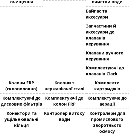
очищення
очистки води
Байпас та
аксесуари
Запчастини й
аксесуари до
клапанів
керування
Клапани ручного
керування
Комплектуючі до
клапанів Clack
Колони FRP
Колони з
Комплекти
(скловолокно)
нержавіючої сталі
картриджів
Комплектуючі до
Комплектуючі до
Комплектуюче до
дискових фільтрів
колон FRP
аерації
Конектори та
Контролер витоку
Контролери для
ущільнювальні
води
промислового
кільця
зворотнього
осмосу