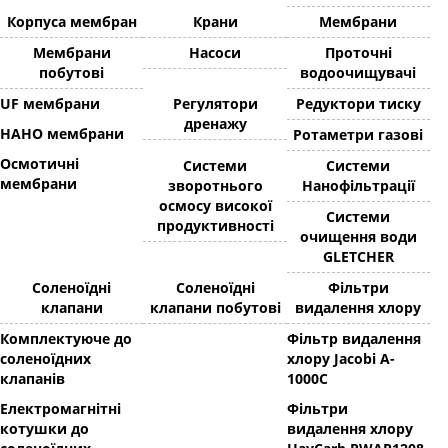
Корпуса мембран
Крани
Мембрани
Мембрани
Насоси
Проточні
побутові
водоочищувачі
UF мембрани
Регулятори
Редуктори тиску
дренажу
НАНО мембрани
Ротаметри газові
Осмотичні
Системи
Системи
мембрани
зворотнього
Нанофільтрації
осмосу високої
Системи
продуктивності
очищення води
GLETCHER
Соленоїдні
Соленоїдні
Фільтри
клапани
клапани побутові
видалення хлору
Комплектуюче до
Фільтр видалення
соленоїдних
хлору Jacobi A-
клапанів
1000C
Електромагнітні
Фільтри
котушки до
видалення хлору