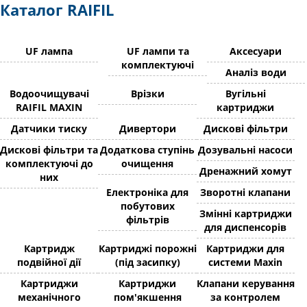
Каталог RAIFIL
UF лампа
UF лампи та
Аксесуари
комплектуючі
Аналіз води
Водоочищувачі
Врізки
Вугільні
RAIFIL MAXIN
картриджи
Датчики тиску
Дивертори
Дискові фільтри
Дискові фільтри та
Додаткова ступінь
Дозувальні насоси
комплектуючі до
очищення
Дренажний хомут
них
Електроніка для
Зворотні клапани
побутових
Змінні картриджи
фільтрів
для диспенсорів
Картридж
Картриджі порожні
Картриджи для
подвійної дії
(під засипку)
системи Maxin
Картриджи
Картриджи
Клапани керування
механічного
пом'якшення
за контролем