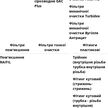
сірководню GAC
Plus
Фільтри
механічної
очистки Turbidex
Фільтри
механічної
очистки Вугілля
Антрацит
Фільтри
Фільтри тонкої
Фітинги
пом'якшення
очистки
пластикові
Пом'якшення
Трійник
RAIFIL
(внутрішня різьба-
трубка-внутрішня
різьба)
Фітинг кутовий
(стрижень-
стрижень)
Фітинг кутовий
(трубка - різьба
внутрішня)